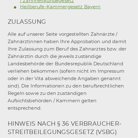
/ Zahnheilkundegesetz
Heilberufe-Kammergesetz Bayern
ZU­LAS­SUNG
Alle auf unserer Seite vorgestellten Zahnärzte /
Zahnärztinnen haben Ihre Approbation und damit
Ihre Zulassung zum Beruf des Zahnarztes bzw. der
Zahnärztin durch die jeweils zuständige
Landesbehörde der Bundesrepublik Deutschland
verliehen bekommen (sofern nicht im Impressum
oder in der Vita abweichende Angaben genannt
sind). Die Informationen zu den berufsrechtlichen
Regeln sowie zu den zuständigen
Aufsichtsbehörden / Kammern gelten
entsprechend.
HIN­WEIS NACH § 36 VER­BRAU­CHER­
STREIT­BEI­LE­GUNGS­GE­SETZ (VSBG)